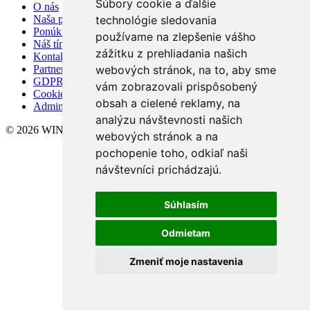
Súbory cookie a ďalšie
O nás
technológie sledovania
Naša ponuka
Ponúknite nám
používame na zlepšenie vášho
Náš tím
zážitku z prehliadania našich
Kontakt
webových stránok, na to, aby sme
Partnerské spoločnosti
GDPR
vám zobrazovali prispôsobený
Cookies
obsah a cielené reklamy, na
Admin
analýzu návštevnosti našich
© 2026 WINGS reality - Ing. Jonáš Irsák
webových stránok a na
pochopenie toho, odkiaľ naši
návštevníci prichádzajú.
Súhlasím
Odmietam
Zmeniť moje nastavenia