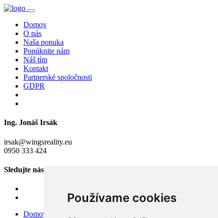
Domov
O nás
Naša ponuka
Ponúknite nám
Náš tím
Kontakt
Partnerské spoločnosti
GDPR
Ing. Jonáš Irsák
irsak@wingsreality.eu
0950 333 424
Sledujte nás
Používame cookies
Domov